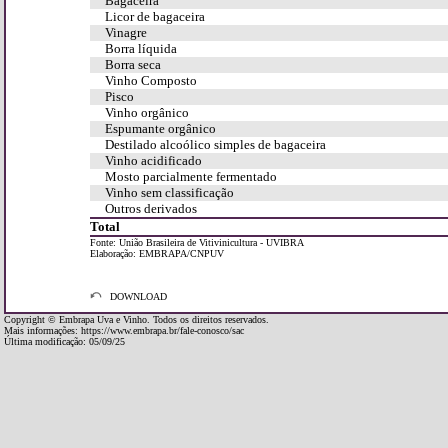
Bagaceira
Licor de bagaceira
Vinagre
Borra líquida
Borra seca
Vinho Composto
Pisco
Vinho orgânico
Espumante orgânico
Destilado alcoólico simples de bagaceira
Vinho acidificado
Mosto parcialmente fermentado
Vinho sem classificação
Outros derivados
Total
Fonte: União Brasileira de Vitivinicultura - UVIBRA
Elaboração: EMBRAPA/CNPUV
DOWNLOAD
Copyright © Embrapa Uva e Vinho. Todos os direitos reservados.
Mais informações:
https://www.embrapa.br/fale-conosco/sac
Última modificação: 05/09/25