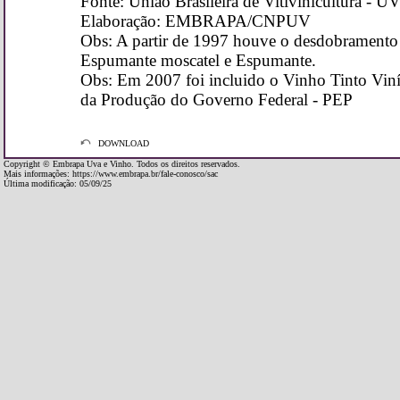
Fonte: União Brasileira de Vitivinicultura - 
Elaboração: EMBRAPA/CNPUV
Obs: A partir de 1997 houve o desdobrament
Espumante moscatel e Espumante.
Obs: Em 2007 foi incluido o Vinho Tinto Vin
da Produção do Governo Federal - PEP
DOWNLOAD
Copyright © Embrapa Uva e Vinho. Todos os direitos reservados.
Mais informações:
https://www.embrapa.br/fale-conosco/sac
Última modificação: 05/09/25