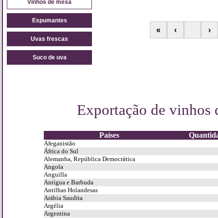
Vinhos de mesa
Espumantes
«
‹
›
Uvas frescas
Suco de uva
Exportação de vinhos 
Países
Quantid
Afeganistão
África do Sul
Alemanha, República Democrática
Angola
Anguilla
Antígua e Barbuda
Antilhas Holandesas
Arábia Saudita
Argélia
Argentina