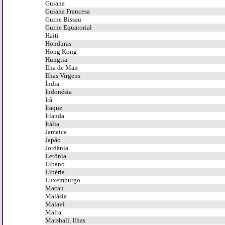
Guiana
Guiana Francesa
Guine Bissau
Guine Equatorial
Haiti
Honduras
Hong Kong
Hungria
Ilha de Man
Ilhas Virgens
Índia
Indonésia
Irã
Iraque
Irlanda
Itália
Jamaica
Japão
Jordânia
Letônia
Líbano
Libéria
Luxemburgo
Macau
Malásia
Malavi
Malta
Marshall, Ilhas