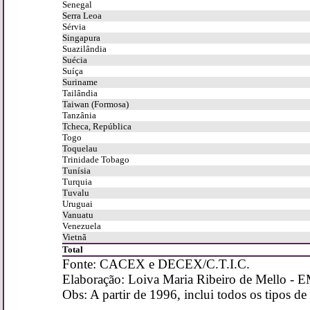
Senegal
Serra Leoa
Sérvia
Singapura
Suazilândia
Suécia
Suíça
Suriname
Tailândia
Taiwan (Formosa)
Tanzânia
Tcheca, República
Togo
Toquelau
Trinidade Tobago
Tunísia
Turquia
Tuvalu
Uruguai
Vanuatu
Venezuela
Vietnã
Total
Fonte: CACEX e DECEX/C.T.I.C.
Elaboração: Loiva Maria Ribeiro de Mell
Obs: A partir de 1996, inclui todos os tipos 