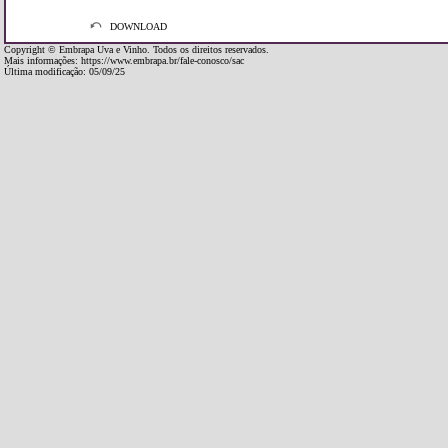
DOWNLOAD
Copyright © Embrapa Uva e Vinho. Todos os direitos reservados.
Mais informações:
https://www.embrapa.br/fale-conosco/sac
Última modificação: 05/09/25